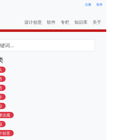
注册
登录
设计创意
软件
专栏
知识库
关于
类
认
语
语
件
业
律法规
据
计创意