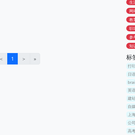
生
网
教
职
参
知
标
＜
1
＞
»
打
日
brai
英语
建
自媒
上
公
高