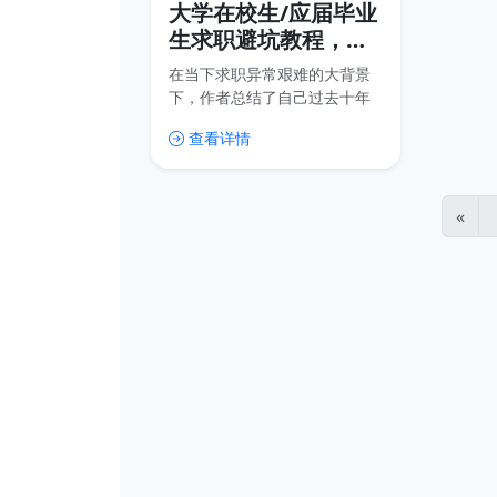
大学在校生/应届毕业
生求职避坑教程，前
辈的十年求职心酸路
在当下求职异常艰难的大背景
下，作者总结了自己过去十年
从应届生毕业后在国外及国内
查看详情
求职/跳槽的经验，以及职业生
涯规划和求职面试的技巧，并
自述了在求职路上遇到的恶心
公司、不负责的HR 、没意义的
«
面试、参差不齐的猎头、招聘
App的套路等经历。