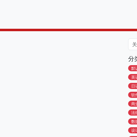
分
默
英
日
软
商
法
数
设