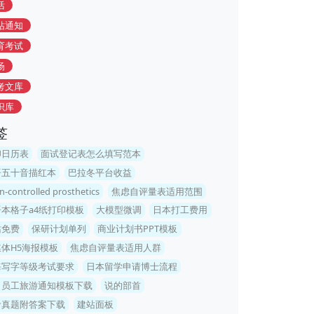
活
站通知
育考试
场
考文库
识库
签
印日历表
面试登记表怎么填写范本
语五十音描红本
巴拉冬平台收益
n-controlled prosthetics
焦虑自评量表适用范围
本格子a4纸打印模板
大模型微调
日本打工费用
站免费
保研计划单列
商业计划书PPT模板
体H5海报模板
焦虑自评量表适用人群
海写字等级考试要求
日本留学申请博士流程
司员工旅游通知模板下载
说的部首
考真题附答案下载
建站面板