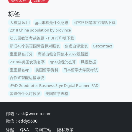
参考文库
知识库
标签
大模型 应用
gpa婚检是什么意思
回宫格钢笔练字稿纸下载
2018 China population by province
幼儿园教资考试答题卡PDF打印版下载
新旧48个英语国际音标对照表
焦虑自评量表
Getcontact
宝宝起名打分
商铺出租合同范本2022最新版
2019年美国女孩名字
gpa成绩怎么算
风投数据
宝宝起名api
美国留学资料
日本留学大学院考试
合作式智能运输系统
iPAD Goodnotes Business Stye Digital Planner iPAD
套磁信什么时候发
美国留学表格
邮箱：ask@word-x.com
微信：eddy5600
缘起
Q&A
尚词主站
隐私政策