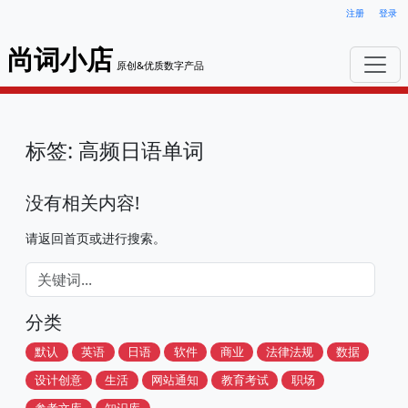
注册
登录
尚词小店
原创&优质数字产品
标签: 高频日语单词
没有相关内容!
请返回首页或进行搜索。
分类
默认
英语
日语
软件
商业
法律法规
数据
设计创意
生活
网站通知
教育考试
职场