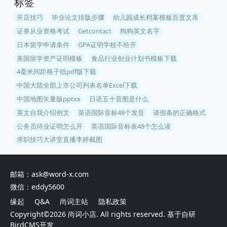
标签
开店技巧
毕业论文排版步骤
幼儿园成长档案模板百度文库
证券从业资格考试
Getcontact
狗狗英文名字
日本留学申请条件
GPA证明学校不给开
美国留学资产证明模板
食品行业创业计划书模板下载
4毫米间距格子纸pdf版下载
中国大陆全部上市公司列表名单Excel下载
中国地图矢量版pptxx
日语五十音图是什么
英文自我介绍例文
英语国际音标48个发音
请假条的正确格式
公务员待业证明怎么开
英语国际音标表48个怎么读
求职技巧大讲堂直播李婷截图
邮箱：ask@word-x.com
微信：eddy5600
缘起
Q&A
尚词主站
隐私政策
Copyright©2026
尚词小店
. All rights reserved. 基于自研
BirdCMS
开发