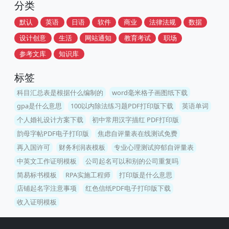
分类
默认
英语
日语
软件
商业
法律法规
数据
设计创意
生活
网站通知
教育考试
职场
参考文库
知识库
标签
科目汇总表是根据什么编制的
word毫米格子画图纸下载
gpa是什么意思
100以内除法练习题PDF打印版下载
英语单词
个人婚礼设计方案下载
初中常用汉字描红 PDF打印版
韵母字帖PDF电子打印版
焦虑自评量表在线测试免费
再入国许可
财务利润表模板
专业心理测试抑郁自评量表
中英文工作证明模板
公司起名可以和别的公司重复吗
简易标书模板
RPA实施工程师
打印版是什么意思
店铺起名字注意事项
红色信纸PDF电子打印版下载
收入证明模板