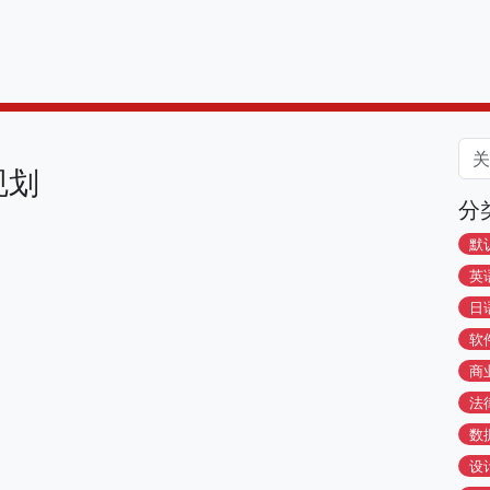
规划
分
默
英
日
软
商
法
数
设