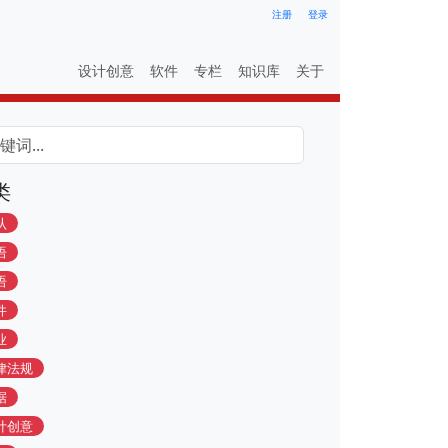
注册
登录
设计创意
软件
专栏
知识库
关于
类
认
语
语
件
业
律法规
据
计创意