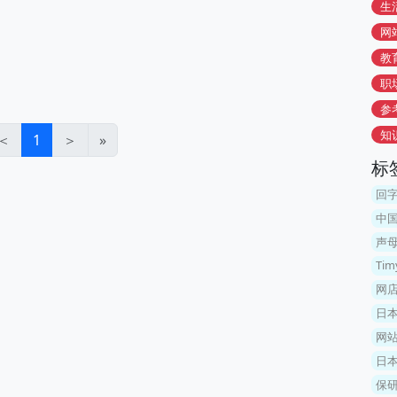
生
网
教
职
参
知
＜
1
＞
»
标
回
中
声
Ti
网
日
网
日
保