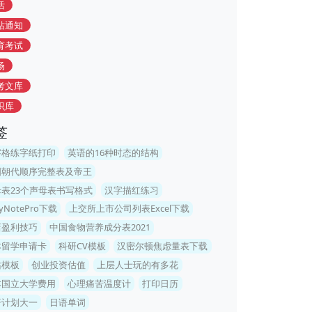
活
站通知
育考试
场
考文库
识库
签
字格练字纸打印
英语的16种时态的结构
国朝代顺序完整表及帝王
母表23个声母表书写格式
汉字描红练习
myNotePro下载
上交所上市公司列表Excel下载
店盈利技巧
中国食物营养成分表2021
本留学申请卡
科研CV模板
汉密尔顿焦虑量表下载
站模板
创业投资估值
上层人士玩的有多花
本国立大学费用
心理痛苦温度计
打印日历
研计划大一
日语单词