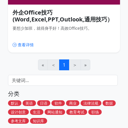
外企Office技巧
(Word,Excel,PPT,Outlook,通用技巧）
要想少加班，就得身手好！高效Office技巧。
查看详情
«
＜
1
＞
»
分类
默认
英语
日语
软件
商业
法律法规
数据
设计创意
生活
网站通知
教育考试
职场
参考文库
知识库