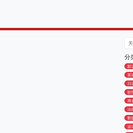
分
默
英
日
软
商
法
数
设