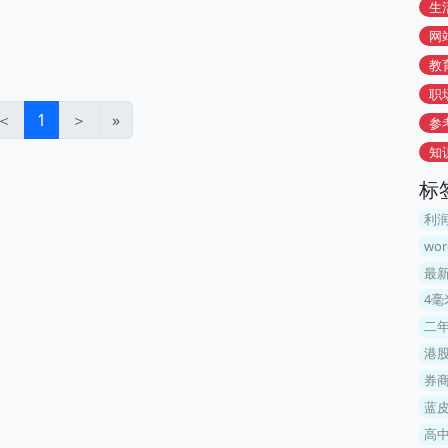
生
网
教
职
＜
1
＞
»
参
知
标
利润
wo
最
4毫
二
港
券商
蓝皮
高