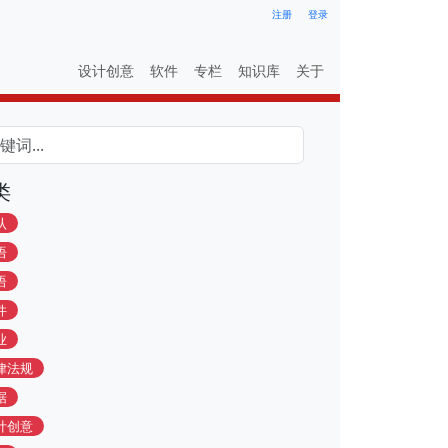
注册
登录
设计创意
软件
专栏
知识库
关于
类
认
语
语
件
业
律法规
据
计创意