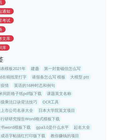
活
站通知
育考试
场
考文库
识库
签
表模板2021年
建盏
第一封套磁信怎么写
rd在稿纸里打字
请假条怎么写 模板
大模型 ptt
新疫情
英语的16种时态和例句
米间距格子纸pdf版下载
课题英文名称
年级乘法口诀背法技巧
OCR工具
股上市公司名录大全
日本大学院英文项目
行研研究报告Word格式模板下载
书word模板下载
gpa3.0是什么水平
起名大全
中成语字帖描红打印版下载
教你赚钱的项目