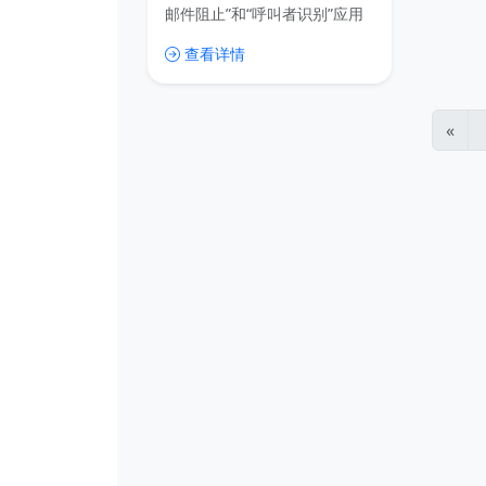
邮件阻止”和“呼叫者识别”应用
程序。在谷歌应用商店上已经
查看详情
有38万评论，非常火。其实国
内也需要一个超强的垃圾电话
拦截软件，因为现在真的被垃
圾电话打扰到不厌其烦。
«
Getcontact过滤掉打扰的电
话，仅允许您喜欢的人与您交
流。 -您可以通过通讯录中不存
在的号码识别收到的电话 -如果
您接到不必要的电话，
Getcontact会立即发出警报。
这样您就可以得到来