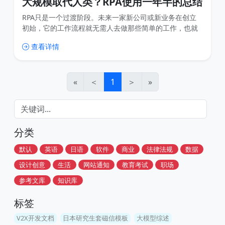
大规模取代人类？RPA使用一年半的总结
RPA只是一个过渡阶段。未来一家新公司或新业务在创立
初始，它的工作流程就无需人去做那些简单的工作，也就
是生来就是高度自动化的、智慧的。
查看详情
«
＜
1
＞
»
分类
默认
英语
日语
软件
商业
法律法规
数据
设计创意
生活
网站通知
教育考试
职场
参考文库
知识库
标签
V2X开发文档
日本研究生套磁信模板
大模型综述