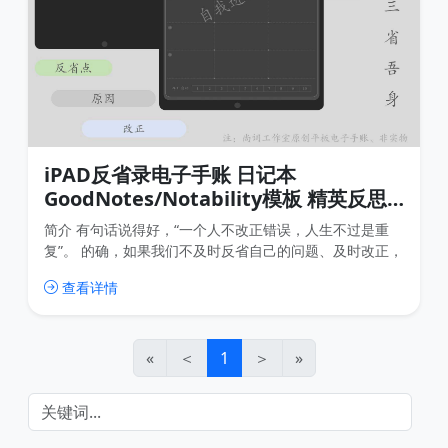
iPAD反省录电子手账 日记本
GoodNotes/Notability模板 精英反思
日课
简介 有句话说得好，“一个人不改正错误，人生不过是重
复”。 的确，如果我们不及时反省自己的问题、及时改正，
所谓时间也不过是重复过去的错误模式。 受此启发，尚词
查看详情
工作室开发了这一款iPAD“反思录”主题电子手账，以方便
大家每天记录自己的不足、并及时改正，养成良好的习
惯，实现自我的持续进化。 截图 iPAD反思录电子手账-主
图_1 Ipad反思录电子手账-主图_2 I
«
＜
1
＞
»