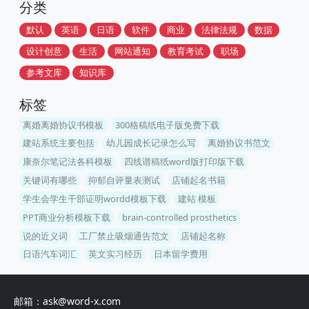
分类
默认
英语
日语
软件
商业
法律法规
数据
设计创意
生活
网站通知
教育考试
职场
参考文库
知识库
标签
离婚离婚协议书模板
300格稿纸电子版免费下载
建站系统主要包括
幼儿园成长记录怎么写
离婚协议书范文
康奈尔笔记法各科模板
四线谱稿纸word版打印版下载
关键词有哪些
抑郁自评量表测试
店铺起名书籍
学生会学生干部证明wordd模板下载
建站 模板
PPT商业分析模板下载
brain-controlled prosthetics
说的近义词
工厂禁止吸烟通告范文
店铺起名称
日语汽车词汇
英文实习经历
日本留学费用
邮箱：ask@word-x.com