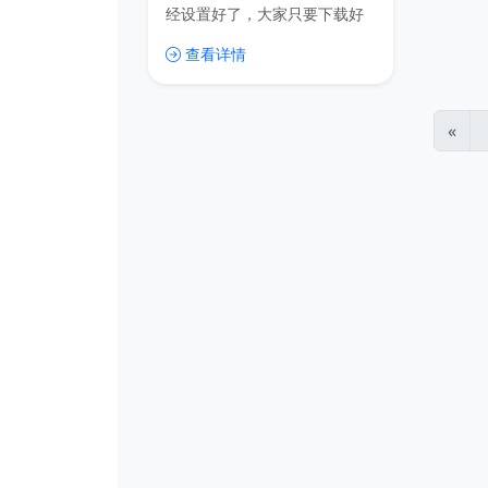
级方便！
经设置好了，大家只要下载好
文档稍加修改，就可以立刻开
查看详情
始写作。
«