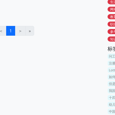
生
网
教
职
＜
1
＞
»
参
知
标
问
注
Lo
如何
但
我
十
幼
中国