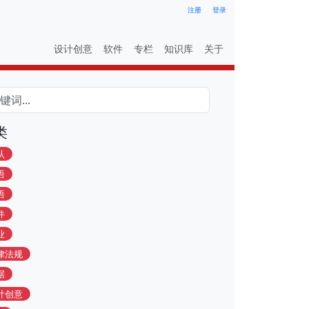
注册
登录
设计创意
软件
专栏
知识库
关于
类
认
语
语
件
业
律法规
据
计创意