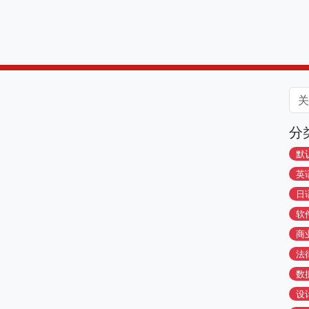
分
默
英
日
软
商
法
数
设