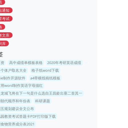
活
站通知
育考试
场
考文库
识库
签
工资
高中成绩单模板表格
2020年考研英语成绩
册个体户取名大全
格子纸word下载
ttie制作开源软件
a4带横线稿纸模板
用word制作英语字母描红
是龙城飞将在下一句是什么选自王昌龄出塞二首其一
国朝代顺序和年份表
科研课题
四五规划建议全文公布
儿园教资考试答题卡PDF打印版下载
食物营养成分表2021