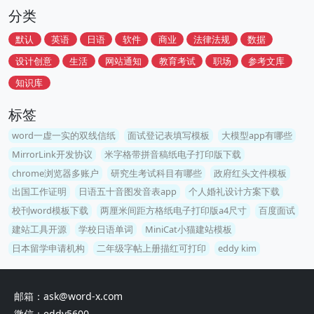
分类
默认
英语
日语
软件
商业
法律法规
数据
设计创意
生活
网站通知
教育考试
职场
参考文库
知识库
标签
word一虚一实的双线信纸
面试登记表填写模板
大模型app有哪些
MirrorLink开发协议
米字格带拼音稿纸电子打印版下载
chrome浏览器多账户
研究生考试科目有哪些
政府红头文件模板
出国工作证明
日语五十音图发音表app
个人婚礼设计方案下载
校刊word模板下载
两厘米间距方格纸电子打印版a4尺寸
百度面试
建站工具开源
学校日语单词
MiniCat小猫建站模板
日本留学申请机构
二年级字帖上册描红可打印
eddy kim
邮箱：ask@word-x.com
微信：eddy5600