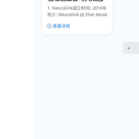
1. Neuralink成立时间: 2016年
简介: Neuralink 由 Elon Musk
创立，专注于开发脑机接口技
查看详情
术。公司致力于通过植入式设
备实现人脑与计算机的直接通
信，目标是帮助治疗神经系统
疾病，并最终实现人类与人工
«
智能的融合。最新进展: 2023
年，Neuralink 获得了 FDA 的
批准，开始进行首次人体临床
试验。2. Synchron成立时间:
2016年简