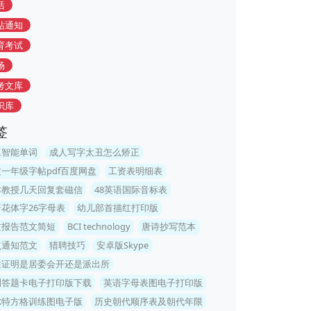
活
站通知
育考试
场
考文库
识库
签
工智能单词
成人写字太丑怎么矫正
一年级字帖pdf百度网盘
工资表明细表
本教授几天回复套磁信
48英语国际音标表
花体字26字母表
幼儿部首描红打印版
文报告范文简短
BCI technology
唐诗抄写范本
点通知范文
猎聘技巧
安卓版Skype
住证明是居委会开还是派出所
测答题卡电子打印版下载
英语字母表图电子打印版
尔特方格训练图电子版
历史朝代顺序表及朝代年限