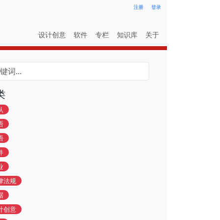
注册
登录
设计创意
软件
专栏
知识库
关于
类
认
语
语
件
业
律法规
据
计创意