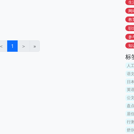
生
网
教
职
参
＜
1
＞
»
知
标
人
语文
日
英语
公
盘
居
行
舒