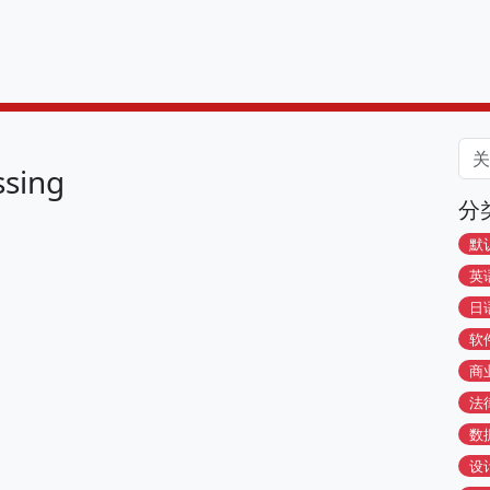
ssing
分
默
英
日
软
商
法
数
设