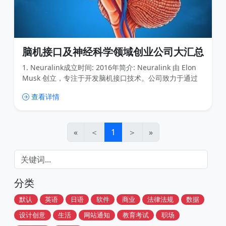
脑机接口及神经科学领域创业公司大汇总
1. Neuralink成立时间: 2016年简介: Neuralink 由 Elon
Musk 创立，专注于开发脑机接口技术。公司致力于通过
植入式设备实现人脑与计算机的直接通信，目标是帮助治
查看详情
疗神经系统疾病，并最终实现人类与人工智能的融合。最
新进展: 2023年，Neuralink 获得了 FDA 的批准，开始进
行首次人体临床试验。2. Synchron成立时间: 2016年简
«
＜
1
＞
»
分类
默认
英语
日语
软件
商业
法律法规
数据
设计创意
生活
网站通知
教育考试
职场