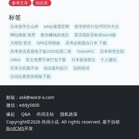
参考文库
知识库
标签
日本留学怎么样
eddy避震官网
留学研究计划书写作方法
网站模板 推荐
教你赚钱的项目
英语国际音标表word版
大模型 英文
GPA证明模板
高考必刷题合订本 下载
高考英语真题电子版2020全国二卷
TodoMVC
日本研究生院
UiBot
英文免费字体打包下载
日本旅游签证
个人建站
共享主机跑不动
创业盈利设计
说的组词
活动比赛奖状模板下载
邮箱：ask@word-x.com
微信：eddy5600
缘起
Q&A
尚词主站
隐私政策
Copyright©2026
尚词小店
. All rights reserved. 基于自研
BirdCMS
开发