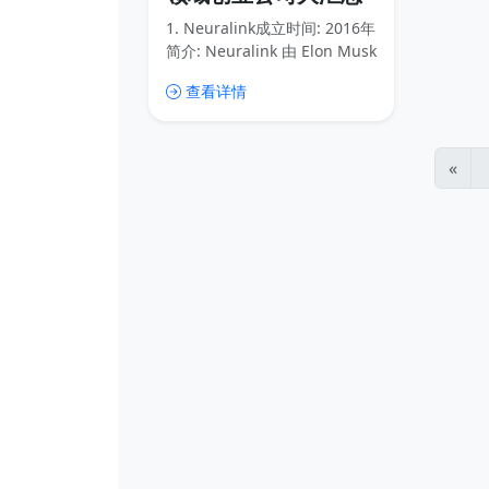
1. Neuralink成立时间: 2016年
简介: Neuralink 由 Elon Musk
创立，专注于开发脑机接口技
查看详情
术。公司致力于通过植入式设
备实现人脑与计算机的直接通
信，目标是帮助治疗神经系统
疾病，并最终实现人类与人工
«
智能的融合。最新进展: 2023
年，Neuralink 获得了 FDA 的
批准，开始进行首次人体临床
试验。2. Synchron成立时间:
2016年简