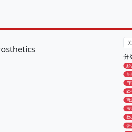
osthetics
分
默
英
日
软
商
法
数
设