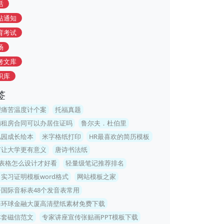
活
站通知
育考试
场
考文库
识库
签
理痛苦温度计个案
托福真题
铺租房合同可以办居住证吗
鲁尔夫．杜伯里
儿园成长绘本
米字格纸打印
HR最喜欢的简历模板
何让大学更有意义
唐诗书法纸
t表格怎么设计才好看
轻量级笔记推荐排名
实习证明模板word格式
网站模板之家
语国际音标表48个发音表常用
海环球金融大厦高清壁纸素材免费下载
本套磁信范文
专家讲座宣传张贴画PPT模板下载