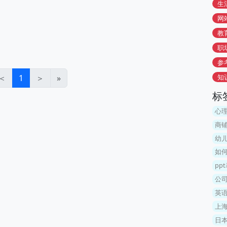
生
网
教
职
参
＜
1
＞
»
知
标
心
商
幼
如
pp
公司
英
上
日