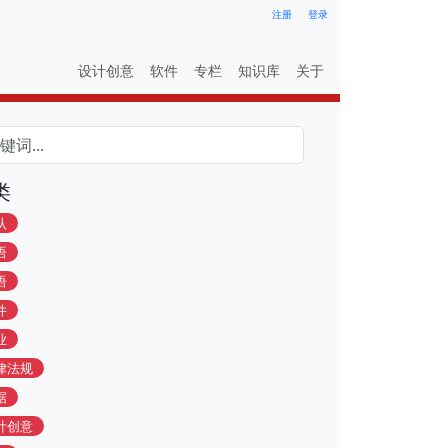
注册
登录
设计创意
软件
专栏
知识库
关于
类
认
语
语
件
业
律法规
据
计创意