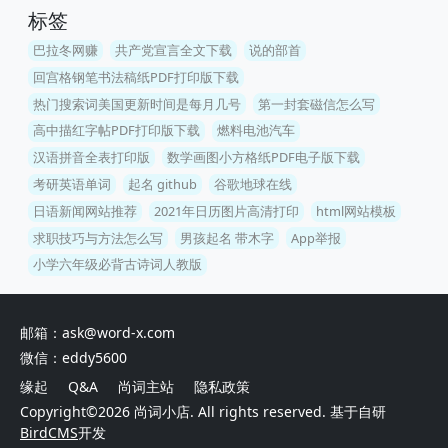
标签
巴拉冬网赚
共产党宣言全文下载
说的部首
回宫格钢笔书法稿纸PDF打印版下载
热门搜索词美国更新时间是每月几号
第一封套磁信怎么写
高中描红字帖PDF打印版下载
燃料电池汽车
汉语拼音全表打印版
数学画图小方格纸PDF电子版下载
考研英语单词
起名 github
谷歌地球在线
日语新闻网站推荐
2021年日历图片高清打印
html网站模板
求职技巧与方法怎么写
男孩起名 带木字
App举报
小学六年级必背古诗词人教版
邮箱：ask@word-x.com
微信：eddy5600
缘起
Q&A
尚词主站
隐私政策
Copyright©2026
尚词小店
. All rights reserved. 基于自研
BirdCMS
开发