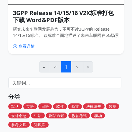
3GPP Release 14/15/16 V2X标准打包
下载 Word&PDF版本
研究未来车联网发展趋势，不可不读3GPP的 Release
14/15/16标准。 该标准全面地描述了未来车联网在5G场景
下的各种应用，包括V2X（V2V，V2P，V2I，V2N）。 尤
查看详情
其是Release 15中甚至加入了汽车共享驾驶、全民滴滴的
场景。这是非常超前的。 希望车联网行业和自动驾驶行业
的朋友认真阅读以下该标准。 打赏费用仅用于网站运营和
搜集资源，希望大家多多支持
«
＜
1
＞
»
分类
默认
英语
日语
软件
商业
法律法规
数据
设计创意
生活
网站通知
教育考试
职场
参考文库
知识库