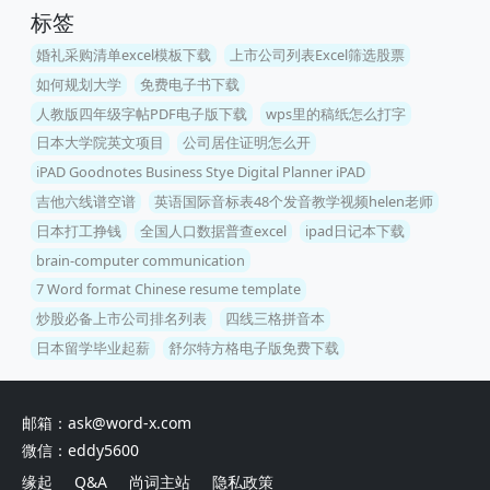
标签
婚礼采购清单excel模板下载
上市公司列表Excel筛选股票
如何规划大学
免费电子书下载
人教版四年级字帖PDF电子版下载
wps里的稿纸怎么打字
日本大学院英文项目
公司居住证明怎么开
iPAD Goodnotes Business Stye Digital Planner iPAD
吉他六线谱空谱
英语国际音标表48个发音教学视频helen老师
日本打工挣钱
全国人口数据普查excel
ipad日记本下载
brain-computer communication
7 Word format Chinese resume template
炒股必备上市公司排名列表
四线三格拼音本
日本留学毕业起薪
舒尔特方格电子版免费下载
邮箱：ask@word-x.com
微信：eddy5600
缘起
Q&A
尚词主站
隐私政策