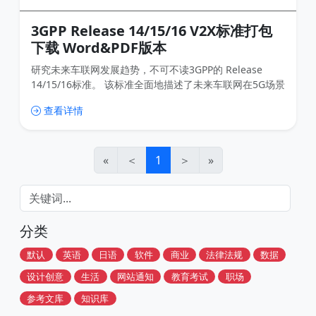
3GPP Release 14/15/16 V2X标准打包
下载 Word&PDF版本
研究未来车联网发展趋势，不可不读3GPP的 Release
14/15/16标准。 该标准全面地描述了未来车联网在5G场景
下的各种应用，包括V2X（V2V，V2P，V2I，V2N）。 尤
查看详情
其是Release 15中甚至加入了汽车共享驾驶、全民滴滴的
场景。这是非常超前的。 希望车联网行业和自动驾驶行业
的朋友认真阅读以下该标准。 打赏费用仅用于网站运营和
搜集资源，希望大家多多支持
«
＜
1
＞
»
分类
默认
英语
日语
软件
商业
法律法规
数据
设计创意
生活
网站通知
教育考试
职场
参考文库
知识库