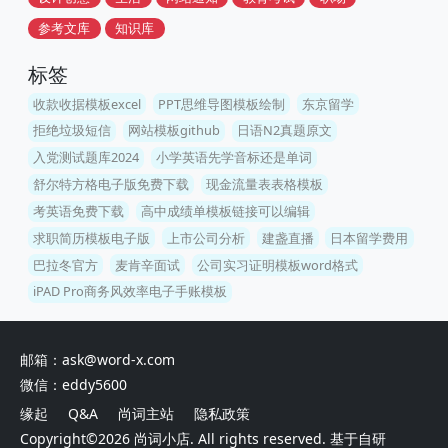
参考文库
知识库
标签
收款收据模板excel
PPT思维导图模板绘制
东京留学
拒绝垃圾短信
网站模板github
日语N2真题原文
入党测试题库2024
小学英语先学音标还是单词
舒尔特方格电子版免费下载
现金流量表表格模板
考英语免费下载
高中成绩单模板链接可以编辑
求职简历模板电子版
上市公司分析
建盏直播
日本留学费用
巴拉冬官方
麦肯辛面试
公司实习证明模板word格式
iPAD Pro商务风效率电子手账模板
邮箱：ask@word-x.com
微信：eddy5600
缘起
Q&A
尚词主站
隐私政策
Copyright©2026
尚词小店
. All rights reserved. 基于自研