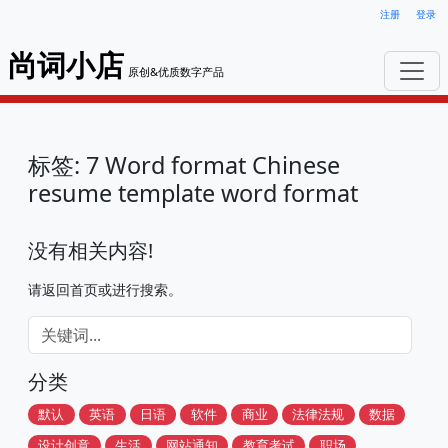
注册
登录
尚词小店
原创&优质数字产品
标签: 7 Word format Chinese
resume template word format
没有相关内容!
请返回首页或进行搜索。
分类
默认
英语
日语
软件
商业
法律法规
数据
设计创意
生活
网站通知
教育考试
职场