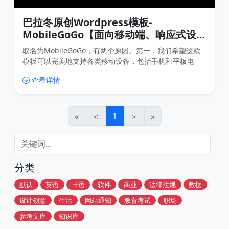
巴拉冬原创Wordpress模板-
MobileGoGo【面向移动端、响应式设
计、速度超快】
取名为MobileGoGo，有两个原因。第一，我们希望这款
模板可以完美地支持各类移动设备，包括手机和平板电
脑；第二，我们希望模板的速度要很快，所以我们在
查看详情
Mobile之后加入了“GoGo”。
«
＜
1
＞
»
分类
默认
英语
日语
软件
商业
法律法规
数据
设计创意
生活
网站通知
教育考试
职场
参考文库
知识库