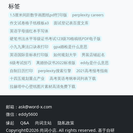
标签
1.5厘米间距数学画图纸pdf打印版
perplexity careers
作文试卷格子纸模板a3
面试登记表百度文库
英语字母描红本手写体
硬笔书法水平等级证书考试123级70格稿纸PDF电子版
小九九乘法口诀表打印
gpa婚检是什么意思
英语国际音标表打印版
如何规划大学
男装店铺起名
6级考试技巧
离婚协议书2022标准版
eddy是什么意思
自制日历打印
perplexity搜索引擎
2021高考报考指南
十四五规划重点产业
高考英语考纲单词列表下载
拉赫塔中心壁纸图片素材高清免费下载
邮箱：ask@word-x.com
微信：eddy5600
缘起
Q&A
尚词主站
隐私政策
Copyright©2026
尚词小店
. All rights reserved. 基于自研