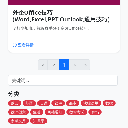
外企Office技巧
(Word,Excel,PPT,Outlook,通用技巧）
要想少加班，就得身手好！高效Office技巧。
查看详情
«
＜
1
＞
»
分类
默认
英语
日语
软件
商业
法律法规
数据
设计创意
生活
网站通知
教育考试
职场
参考文库
知识库