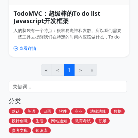
TodoMVC：超级棒的To do list
Javascript开发框架
人的脑袋有一个特点：很容易走神和发散。所以我们需要
一些工具去提醒我们在特定的时间内应该做什么，To do
list就是一种非常好的工具来帮我们管理自己的精力和时
查看详情
间。 但是市面上To do list一般都是付费的或者集成在各种
协同办公软件里，体积非常庞大，运行非常卡顿，特别考
验电脑的配置。那有没有轻量级的To do list呢？当然是有
的，而且是开源的。 今天我给大家推荐的这一款To d
«
＜
1
＞
»
分类
默认
英语
日语
软件
商业
法律法规
数据
设计创意
生活
网站通知
教育考试
职场
参考文库
知识库