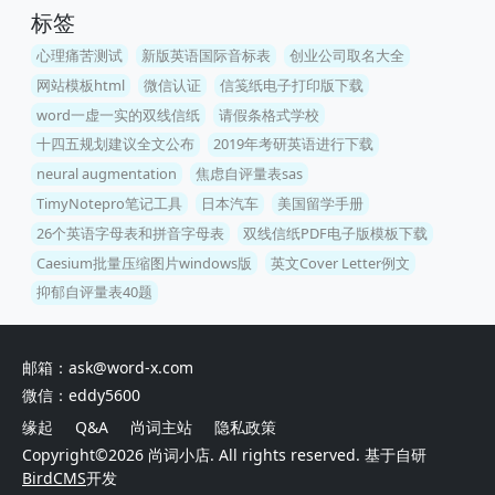
标签
心理痛苦测试
新版英语国际音标表
创业公司取名大全
网站模板html
微信认证
信笺纸电子打印版下载
word一虚一实的双线信纸
请假条格式学校
十四五规划建议全文公布
2019年考研英语进行下载
neural augmentation
焦虑自评量表sas
TimyNotepro笔记工具
日本汽车
美国留学手册
26个英语字母表和拼音字母表
双线信纸PDF电子版模板下载
Caesium批量压缩图片windows版
英文Cover Letter例文
抑郁自评量表40题
邮箱：ask@word-x.com
微信：eddy5600
缘起
Q&A
尚词主站
隐私政策
Copyright©2026
尚词小店
. All rights reserved. 基于自研
BirdCMS
开发