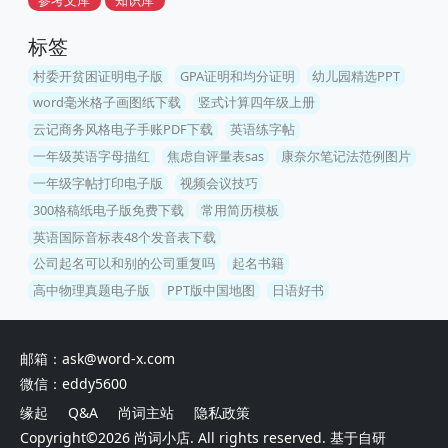
参考文库
知识库
标签
村委开贫困证明电子版
GPA证明和均分证明
幼儿园精选PPT
word毫米格子画图纸下载
竖式计算四年级上册
云记商务风格电子手账PDF下载
英语练字帖
一年级英语字母描红
焦虑自评量表sas
康奈尔笔记法范例图片
一年级字帖打印电子版
视频会议技巧
300格稿纸电子版免费下载
常用简历模板
英语国际音标表48个发音表下载
公司起名可以和别的公司重复吗
起名书籍
高中物理真题电子版
PPT版中国地图
日语好书
邮箱：ask@word-x.com
微信：eddy5600
缘起
Q&A
尚词主站
隐私政策
Copyright©2026
尚词小店
. All rights reserved. 基于自研