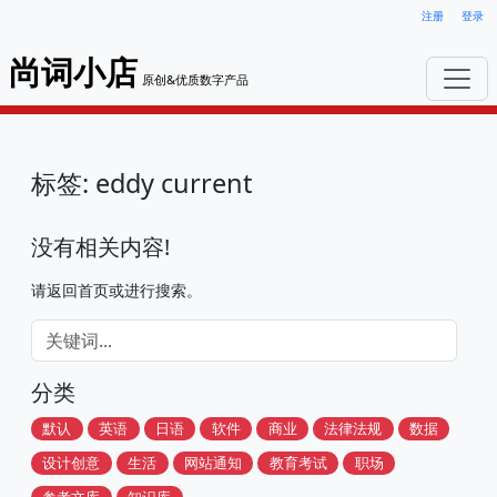
注册
登录
尚词小店
原创&优质数字产品
标签: eddy current
没有相关内容!
请返回首页或进行搜索。
分类
默认
英语
日语
软件
商业
法律法规
数据
设计创意
生活
网站通知
教育考试
职场