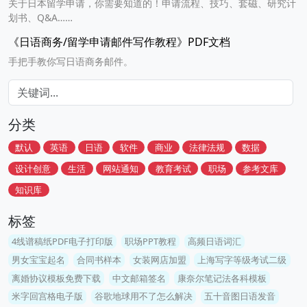
关于日本留学申请，你需要知道的！申请流程、技巧、套磁、研究计
划书、Q&A……
《日语商务/留学申请邮件写作教程》PDF文档
手把手教你写日语商务邮件。
分类
默认
英语
日语
软件
商业
法律法规
数据
设计创意
生活
网站通知
教育考试
职场
参考文库
知识库
标签
4线谱稿纸PDF电子打印版
职场PPT教程
高频日语词汇
男女宝宝起名
合同书样本
女装网店加盟
上海写字等级考试二级
离婚协议模板免费下载
中文邮箱签名
康奈尔笔记法各科模板
米字回宫格电子版
谷歌地球用不了怎么解决
五十音图日语发音