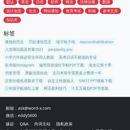
默认
英语
日语
软件
商业
法律法规
数据
设计创意
生活
网站通知
教育考试
职场
参考文库
知识库
标签
通报的范文
罚款通告范文
练字格子纸
neurorehabilitation
入党测试题及答案2021
perplexity pro
小学六年级必背古诗词人教版
高考日语不能选的专业
安卓版Instagram
偏旁部首描红字帖PDF下载
老友记第十季
书签管理
屏蔽垃圾短信
去日本留学需要多少费用一年
汉密尔顿焦虑量表下载
自定义快捷输入
SWOT PPT模板下载
三年级字帖描红上册
网店盈利技巧
十五五规划PDF书签版
邮箱：ask@word-x.com
微信：eddy5600
缘起
Q&A
尚词主站
隐私政策