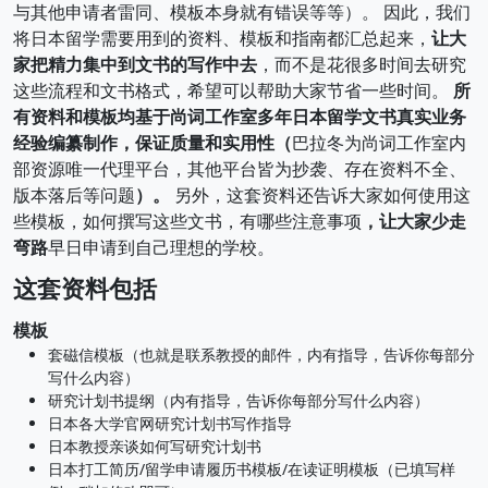
与其他申请者雷同、模板本身就有错误等等）。 因此，我们
将日本留学需要用到的资料、模板和指南都汇总起来，
让大
家把精力集中到文书的写作中去
，而不是花很多时间去研究
这些流程和文书格式，希望可以帮助大家节省一些时间。
所
有资料和模板均基于尚词工作室多年日本留学文书真实业务
经验编纂制作，保证质量和实用性（
巴拉冬为尚词工作室内
部资源唯一代理平台，其他平台皆为抄袭、存在资料不全、
版本落后等问题
）。
另外，这套资料还告诉大家如何使用这
些模板，如何撰写这些文书，有哪些注意事项
，让大家少走
弯路
早日申请到自己理想的学校。
这套资料包括
模板
套磁信模板（也就是联系教授的邮件，内有指导，告诉你每部分
写什么内容）
研究计划书提纲（内有指导，告诉你每部分写什么内容）
日本各大学官网研究计划书写作指导
日本教授亲谈如何写研究计划书
日本打工简历/留学申请履历书模板/在读证明模板（已填写样