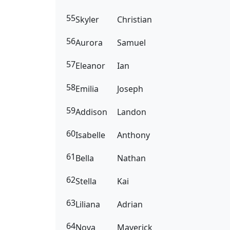
55
Skyler
Christian
56
Aurora
Samuel
57
Eleanor
Ian
58
Emilia
Joseph
59
Addison
Landon
60
Isabelle
Anthony
61
Bella
Nathan
62
Stella
Kai
63
Liliana
Adrian
64
Nova
Maverick