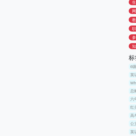
生
网
教
职
参
知
标
6
英
W
总
六
红
高
公
英