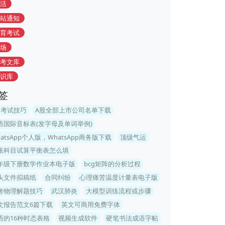
活
站通知
育考试
场
考文库
识库
签
级考试技巧
A股全部上市公司名单下载
语国际音标表(发字母及单词举例)
hatsApp个人版，WhatsApp商务版下载
顶级气运
账科目试算平衡表怎么填
年级下册数学作业本电子版
bcg矩阵的分析过程
头文件拟稿纸
合同纠纷
心理痛苦温度计量表电子版
考物理解题技巧
武汉肺炎
大模型训练流程或步骤
文报告范文6篇下载
英文可商用免费字体
语的16种时态表格
视频生成软件
硬笔书法成语字帖