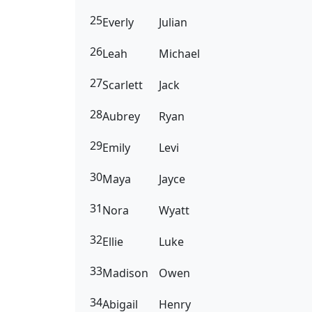
25
Everly
Julian
26
Leah
Michael
27
Scarlett
Jack
28
Aubrey
Ryan
29
Emily
Levi
30
Maya
Jayce
31
Nora
Wyatt
32
Ellie
Luke
33
Madison
Owen
34
Abigail
Henry