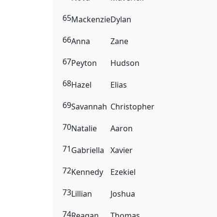
65
Mackenzie
Dylan
66
Anna
Zane
67
Peyton
Hudson
68
Hazel
Elias
69
Savannah
Christopher
70
Natalie
Aaron
71
Gabriella
Xavier
72
Kennedy
Ezekiel
73
Lillian
Joshua
74
Reagan
Thomas