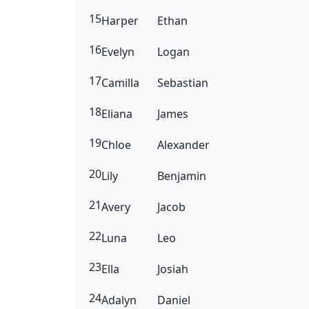
15
Harper
Ethan
16
Evelyn
Logan
17
Camilla
Sebastian
18
Eliana
James
19
Chloe
Alexander
20
Lily
Benjamin
21
Avery
Jacob
22
Luna
Leo
23
Ella
Josiah
24
Adalyn
Daniel