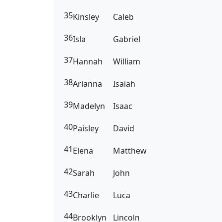
35
Kinsley
Caleb
36
Isla
Gabriel
37
Hannah
William
38
Arianna
Isaiah
39
Madelyn
Isaac
40
Paisley
David
41
Elena
Matthew
42
Sarah
John
43
Charlie
Luca
44
Brooklyn
Lincoln