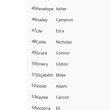
45
Penelope
Asher
46
Hailey
Cameron
47
Lila
Ezra
48
Callie
Nicholas
49
Grace
Connor
50
Emery
Colton
51
Elizabeth
Miles
52
Violet
Adam
53
Kaylee
Carson
54
Victoria
Eli