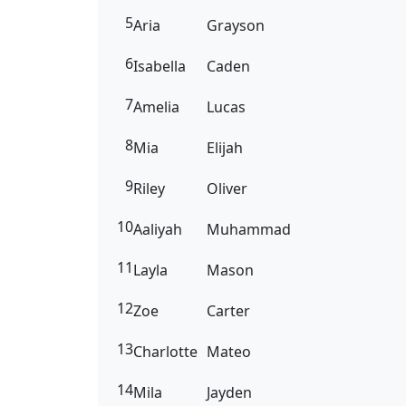
5
Aria
Grayson
6
Isabella
Caden
7
Amelia
Lucas
8
Mia
Elijah
9
Riley
Oliver
10
Aaliyah
Muhammad
11
Layla
Mason
12
Zoe
Carter
13
Charlotte
Mateo
14
Mila
Jayden