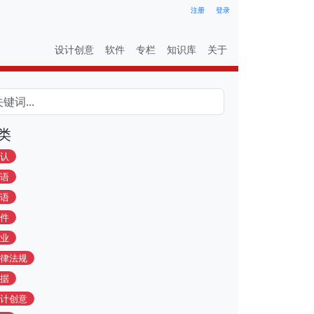
注册
登录
设计创意
软件
专栏
知识库
关于
类
认
语
语
件
业
律法规
据
计创意