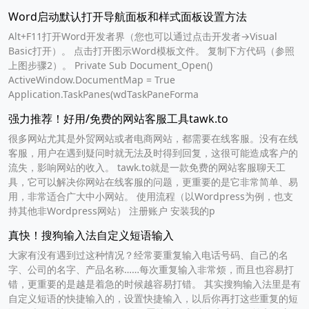
Word启动默认打开导航面板和样式面板设置方法
Alt+F11打开Word开发者界（您也可以通过点击开发者→Visual
Basic打开）。 点击打开图示Word模板文件。 复制下方代码（参照
上图步骤2）。 Private Sub Document_Open()
ActiveWindow.DocumentMap = True
Application.TaskPanes(wdTaskPaneForma
强力推荐！好用/免费的网站客服工具tawk.to
很多网站尤其是外贸网站或者电商网站，都需要在线客服。没有在线
客服，用户在遇到疑问时就无法及时得到回复，这很可能造成客户的
流失，影响网站的收入。 tawk.to就是一款免费的网站客服聊天工
具，它可以解决你网站在线客服的问题，更重要的是它非常简单、易
用，非常适合广大中小网站。 使用流程（以Wordpress为例，也支
持其他非Wordpress网站） 注册账户 安装我的p
真快！搜狗输入法自定义短语输入
大家有没有遇到过这种情况？经常要重复输入电话号码、自己的名
字、公司的名字、产品名称……每次重复输入非常烦，而且也容易打
错，更重要的是越是着急的时候越容易打错。 其实搜狗输入法里是有
自定义短语的快捷输入的，设置快捷输入，以后你再打这些重复的短