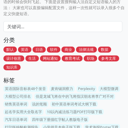
语的时候会快到飞起。 下面是设置搜狗输入法自定义短语输入的方
法： 大家也可以直接编辑配置文件，这样一次性就可以录入很多个自
定义快捷短语。
分类
默认
英语
日语
软件
商业
法律法规
数据
设计创意
生活
网站通知
教育考试
职场
参考文库
知识库
标签
英语国际音标表48个发音
麦肯锡洞察力
Perplexity
大模型微调
大模型公司排名
但是龙城飞将在中的飞将指汉朝名将李广对不对
销售英语单词
说的笔顺
初中英语单词考试大纲下载
起名学实用大全取名字
10以内减法练习题PDF打印版下载
汽车日语单词
四年级下册描红字帖人教版电子版
打印版核酸检测报告
小学拼音本电子版下载
学术海报Poster下载