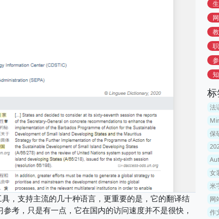
生
网
教
职
参
知
标
法
Mi
保
2
Au
女
米
线工具，支持主流的几十种语言，更重要的是，它的翻译结
网
习参考，只是有一点，它在国内的访问速度并不是很快，
作