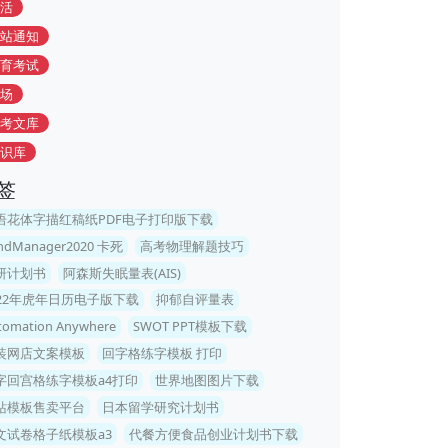
活
站通知
育考试
场
考文库
识库
签
语花体字描红稿纸PDF电子打印版下载
ndManager2020 卡死
高考物理解题技巧
研计划书
阿森斯失眠量表(AIS)
022年虎年日历电子版下载
抑郁自评量表
tomation Anywhere
SWOT PPT模板下载
装网店文案模板
回字格练字模板 打印
字回宫格练字模板a4打印
世界地图图片下载
站模板售卖平台
日本留学研究计划书
文试卷格子纸模板a3
代餐方便食品创业计划书下载