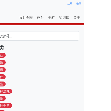
注册
登录
设计创意
软件
专栏
知识库
关于
类
认
语
语
件
业
律法规
据
计创意