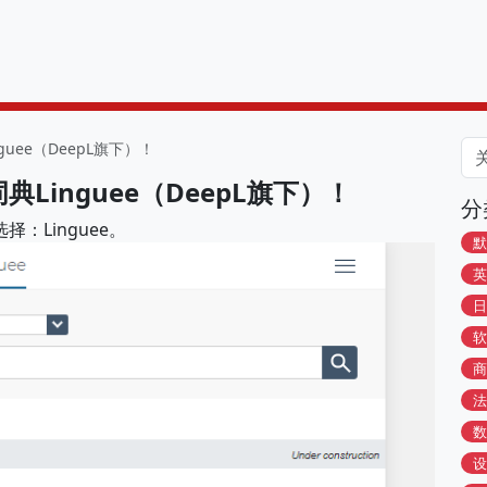
uee（DeepL旗下）！
inguee（DeepL旗下）！
分
：Linguee。
默
英
日
软
商
法
数
设