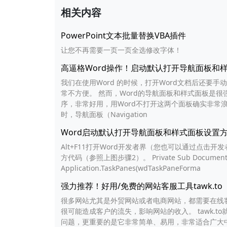
相关内容
PowerPoint文本批量替换VBA插件
让您不再需要一页一页全选修改字体！
高逼格Word操作！启动默认打开导航面板和
我们在使用Word 的时候，打开Word文档后还要手动打开
常不方便。 然而，Word的导航面板和样式面板是很强
序，非常好用，用Word不打开这两个面板确实非常浪
时，导航面板（Navigation
Word启动默认打开导航面板和样式面板设置
Alt+F11打开Word开发者界（您也可以通过点击开发者
方代码（参照上图步骤2）。 Private Sub Document_O
Application.TaskPanes(wdTaskPaneForma
强力推荐！好用/免费的网站客服工具tawk.to
很多网站尤其是外贸网站或者电商网站，都需要在线
很可能造成客户的流失，影响网站的收入。 tawk.
问题，更重要的是它非常简单、易用，非常适合广大中小