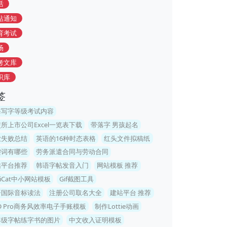
活
站通知
育考试
场
考文库
识库
签
海写字等级考试内容
所上市公司Excel一览表下载
带落字 男孩起名
业失败总结
英语的16种时态表格
红头文件拟稿纸
键词有哪些
劳务派遣合同与劳动合同
站平台推荐
韩语字帖发音入门
网站模板 推荐
niCat中小网站模板
Gif截图工具
语国际音标读法
注册公司取名大全
建站平台 推荐
AD Pro商务风效率电子手账模板
制作Lottie动画
年级字帖练字书的图片
中文收入证明模板