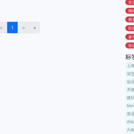
生
网
教
＜
1
＞
»
职
参
知
标
上
深交
创
关
建
Mi
英
iP
六