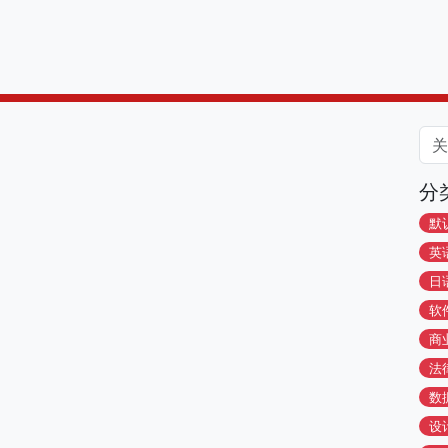
分
默
英
日
软
商
法
数
设