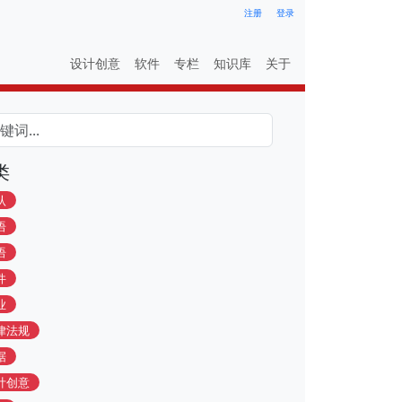
注册
登录
设计创意
软件
专栏
知识库
关于
类
认
语
语
件
业
律法规
据
计创意