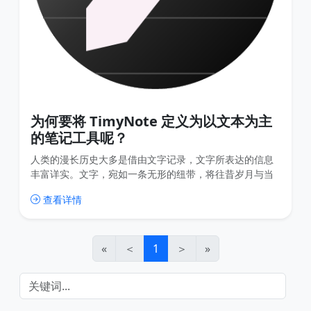
为何要将 TimyNote 定义为以文本为主
的笔记工具呢？
人类的漫长历史大多是借由文字记录，文字所表达的信息
丰富详实。文字，宛如一条无形的纽带，将往昔岁月与当
下紧密相连，让我们得以穿越时空，领略不同时代的风
查看详情
貌。近年来，我们或许在不经意间低估了文本表达的无限
潜力，纷纷将目光投向图片、视频、音频、双链笔记、思
维导图等更为新颖的富媒体形式。这些表现形式确实能让
笔记更好看，也更易于理解，却也使得笔记记录变得耗时
«
＜
1
＞
»
费力、笔记软件启动慢、笔记数据不断膨胀、查找效率低
下