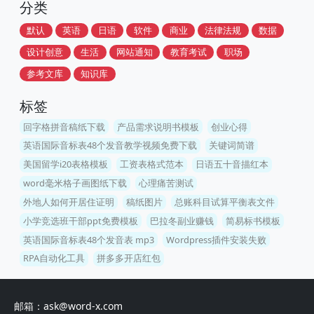
分类
默认
英语
日语
软件
商业
法律法规
数据
设计创意
生活
网站通知
教育考试
职场
参考文库
知识库
标签
回字格拼音稿纸下载
产品需求说明书模板
创业心得
英语国际音标表48个发音教学视频免费下载
关键词简谱
美国留学i20表格模板
工资表格式范本
日语五十音描红本
word毫米格子画图纸下载
心理痛苦测试
外地人如何开居住证明
稿纸图片
总账科目试算平衡表文件
小学竞选班干部ppt免费模板
巴拉冬副业赚钱
简易标书模板
英语国际音标表48个发音表 mp3
Wordpress插件安装失败
RPA自动化工具
拼多多开店红包
邮箱：ask@word-x.com