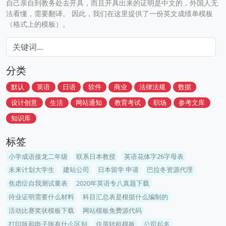
自己亲自到教务处去开具，而且开具出来的证明是中文的，外国人无
法看懂，需要翻译。 因此，我们在这里提供了一份英文成绩单模板
（格式上的模板）。
分类
默认
英语
日语
软件
商业
法律法规
数据
设计创意
生活
网站通知
教育考试
职场
参考文库
知识库
标签
小学成语接龙二年级
联系日本教授
英语花体字26字母表
未来计划大学生
建站公司
日本留学 申请
巴拉冬资源代理
焦虑症自我测试量表
2020年英语专八真题下载
待业证明需要什么材料
科目汇总表是根据什么编制的
活动比赛奖状模板下载
网站模板免费源代码
打印版和电子版有什么区别
住房转租模板
公司起名