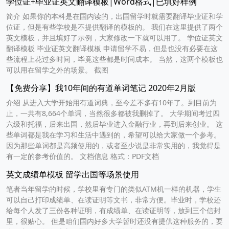
学位证+毕业证英文翻译模板|Word格式|已填好样例
简介 如果你的本科是在国内读的，出国留学时就需要翻译毕业证和学
位证，但是有些学校是不提供翻译的模板的。 我们在这里提供了两个
英文模板，并且填好了示例，大家修改一下就可以用了。 学位证英文
翻译模板 毕业证英文翻译模板 申请留学不易，但是也没有必要在这
些流程上花过多时间，毕竟这些都是时间成本。 当然，这两个模板也
可以用在留学之外的场景。 截图
【免费分享】我10年间的有道单词笔记 2020年2月版
介绍 从进入大学开始用有道词典，至今差不多有10年了。到目前为
止，一共有8,664个单词，当然很多都被我删掉了。 大学期间考过四
六级和托福，后来出国，然后毕业进入金融行业，再到后来创业。 这
些单词都是我在学习和生活中遇到的，希望可以给大家做一个参考。
因为那些单词都是高频使用的，或者至少说是非常实用的，我觉得是
有一定的参考价值的。 文档信息 格式：PDF文档
英文成绩单模板 留学出国等场景使用
笔者当年留学的时候，学校里有专门的类似ATM机一样的机器，学生
可以自己打印成绩单、在读证明等文书，非常方便。毕业时，学校还
给每个人发了三份各种证明，有成绩单、在读证明等，放到三个信封
里，很贴心。 但是咱们国内好多大学暂时还没有提供这种服务的，要