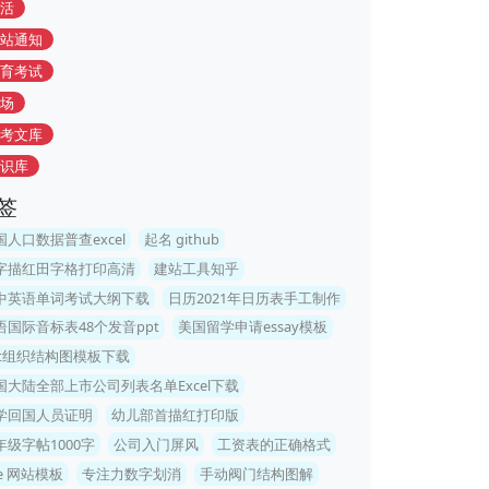
活
站通知
育考试
场
考文库
识库
签
国人口数据普查excel
起名 github
字描红田字格打印高清
建站工具知乎
中英语单词考试大纲下载
日历2021年日历表手工制作
语国际音标表48个发音ppt
美国留学申请essay模板
pt组织结构图模板下载
国大陆全部上市公司列表名单Excel下载
学回国人员证明
幼儿部首描红打印版
年级字帖1000字
公司入门屏风
工资表的正确格式
ue 网站模板
专注力数字划消
手动阀门结构图解