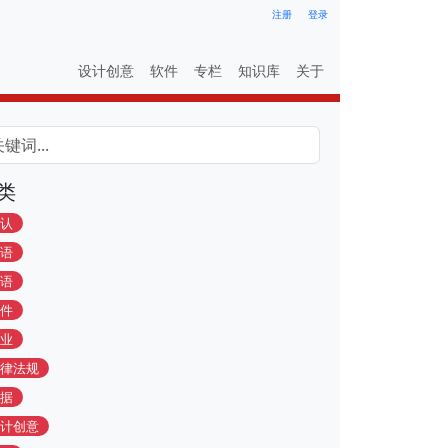
注册
登录
设计创意
软件
专栏
知识库
关于
类
认
语
语
件
业
律法规
据
计创意