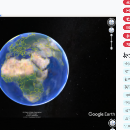
生
网
教
职
参
知
标
全
汉
初
英
p
中
留
四
v