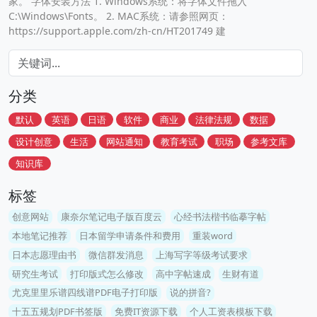
家。 字体安装方法 1. Windows系统：将字体文件拖入
C:\Windows\Fonts。 2. MAC系统：请参照网页：
https://support.apple.com/zh-cn/HT201749 建
分类
默认
英语
日语
软件
商业
法律法规
数据
设计创意
生活
网站通知
教育考试
职场
参考文库
知识库
标签
创意网站
康奈尔笔记电子版百度云
心经书法楷书临摹字帖
本地笔记推荐
日本留学申请条件和费用
重装word
日本志愿理由书
微信群发消息
上海写字等级考试要求
研究生考试
打印版式怎么修改
高中字帖速成
生财有道
尤克里里乐谱四线谱PDF电子打印版
说的拼音?
十五五规划PDF书签版
免费IT资源下载
个人工资表模板下载