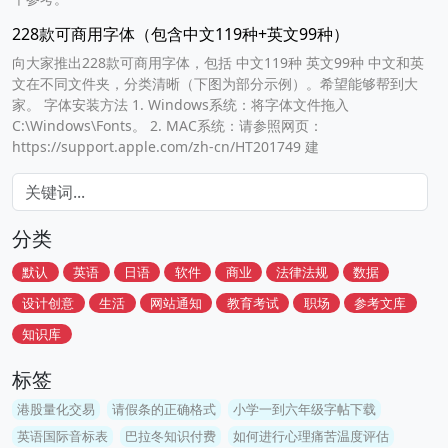
228款可商用字体（包含中文119种+英文99种）
向大家推出228款可商用字体，包括 中文119种 英文99种 中文和英
文在不同文件夹，分类清晰（下图为部分示例）。希望能够帮到大
家。 字体安装方法 1. Windows系统：将字体文件拖入
C:\Windows\Fonts。 2. MAC系统：请参照网页：
https://support.apple.com/zh-cn/HT201749 建
分类
默认
英语
日语
软件
商业
法律法规
数据
设计创意
生活
网站通知
教育考试
职场
参考文库
知识库
标签
港股量化交易
请假条的正确格式
小学一到六年级字帖下载
英语国际音标表
巴拉冬知识付费
如何进行心理痛苦温度评估