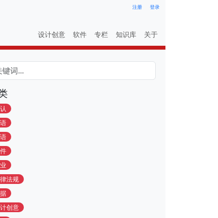
注册
登录
设计创意
软件
专栏
知识库
关于
类
认
语
语
件
业
律法规
据
计创意