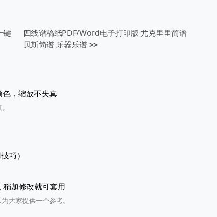
一键
四线谱稿纸PDF/Word电子打印版 尤克里里简谱
贝斯简谱 乐器乐谱
>>
框颜色，缩放不失真
真。
,通用技巧）
模板 稍加修改就可套用
以为大家提供一个参考。