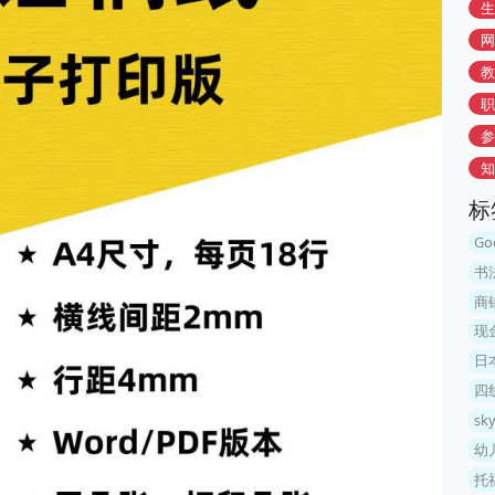
生
网
教
职
参
知
标
G
书
商
现
日
四
sk
幼
托