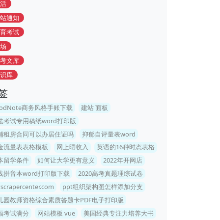
活
站通知
育考试
场
考文库
识库
签
oodNote商务风格手账下载
建站 面板
法考试专用稿纸word打印版
铺租房合同可以办居住证吗
抑郁自评量表word
金流量表表格模板
网上晒收入
英语的16种时态表格
本留学条件
如何让大学更有意义
2022年开网店
线拼音本word打印版下载
2020高考真题理综试卷
yscrapercenter.com
ppt组织架构图怎样添加分支
儿园教师资格综合素质答题卡PDF电子打印版
福考试满分
网站模板 vue
美国经典专注力培养大书