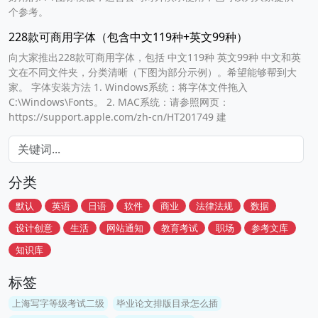
个参考。
228款可商用字体（包含中文119种+英文99种）
向大家推出228款可商用字体，包括 中文119种 英文99种 中文和英
文在不同文件夹，分类清晰（下图为部分示例）。希望能够帮到大
家。 字体安装方法 1. Windows系统：将字体文件拖入
C:\Windows\Fonts。 2. MAC系统：请参照网页：
https://support.apple.com/zh-cn/HT201749 建
分类
默认
英语
日语
软件
商业
法律法规
数据
设计创意
生活
网站通知
教育考试
职场
参考文库
知识库
标签
上海写字等级考试二级
毕业论文排版目录怎么插