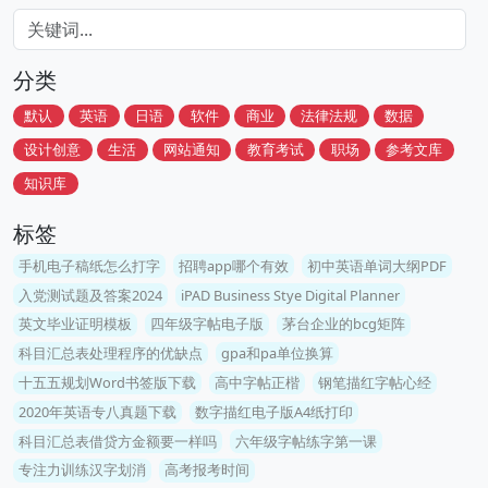
分类
默认
英语
日语
软件
商业
法律法规
数据
设计创意
生活
网站通知
教育考试
职场
参考文库
知识库
标签
手机电子稿纸怎么打字
招聘app哪个有效
初中英语单词大纲PDF
入党测试题及答案2024
iPAD Business Stye Digital Planner
英文毕业证明模板
四年级字帖电子版
茅台企业的bcg矩阵
科目汇总表处理程序的优缺点
gpa和pa单位换算
十五五规划Word书签版下载
高中字帖正楷
钢笔描红字帖心经
2020年英语专八真题下载
数字描红电子版A4纸打印
科目汇总表借贷方金额要一样吗
六年级字帖练字第一课
专注力训练汉字划消
高考报考时间