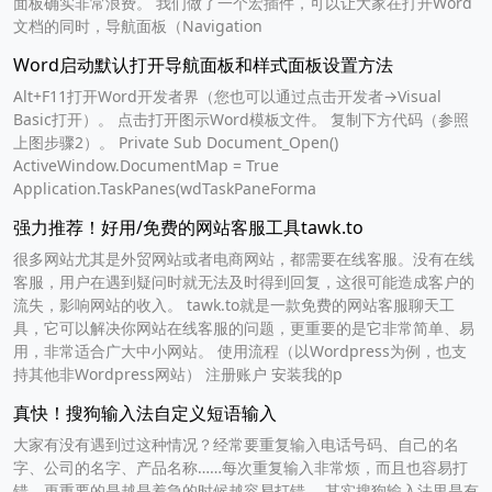
面板确实非常浪费。 我们做了一个宏插件，可以让大家在打开Word
文档的同时，导航面板（Navigation
Word启动默认打开导航面板和样式面板设置方法
Alt+F11打开Word开发者界（您也可以通过点击开发者→Visual
Basic打开）。 点击打开图示Word模板文件。 复制下方代码（参照
上图步骤2）。 Private Sub Document_Open()
ActiveWindow.DocumentMap = True
Application.TaskPanes(wdTaskPaneForma
强力推荐！好用/免费的网站客服工具tawk.to
很多网站尤其是外贸网站或者电商网站，都需要在线客服。没有在线
客服，用户在遇到疑问时就无法及时得到回复，这很可能造成客户的
流失，影响网站的收入。 tawk.to就是一款免费的网站客服聊天工
具，它可以解决你网站在线客服的问题，更重要的是它非常简单、易
用，非常适合广大中小网站。 使用流程（以Wordpress为例，也支
持其他非Wordpress网站） 注册账户 安装我的p
真快！搜狗输入法自定义短语输入
大家有没有遇到过这种情况？经常要重复输入电话号码、自己的名
字、公司的名字、产品名称……每次重复输入非常烦，而且也容易打
错，更重要的是越是着急的时候越容易打错。 其实搜狗输入法里是有