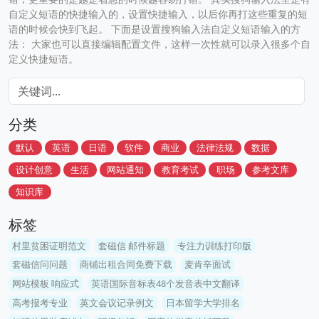
自定义短语的快捷输入的，设置快捷输入，以后你再打这些重复的短
语的时候会快到飞起。 下面是设置搜狗输入法自定义短语输入的方
法： 大家也可以直接编辑配置文件，这样一次性就可以录入很多个自
定义快捷短语。
分类
默认
英语
日语
软件
商业
法律法规
数据
设计创意
生活
网站通知
教育考试
职场
参考文库
知识库
标签
村里贫困证明范文
套磁信 邮件标题
专注力训练打印版
套磁信问问题
商铺出租合同免费下载
麦肯辛面试
网站模板 响应式
英语国际音标表48个发音表中文翻译
高考报考专业
英文会议记录例文
日本留学大学排名