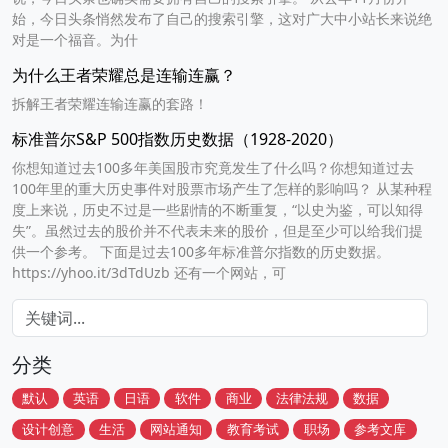
始，今日头条悄然发布了自己的搜索引擎，这对广大中小站长来说绝
对是一个福音。为什
为什么王者荣耀总是连输连赢？
拆解王者荣耀连输连赢的套路！
标准普尔S&P 500指数历史数据（1928-2020）
你想知道过去100多年美国股市究竟发生了什么吗？你想知道过去
100年里的重大历史事件对股票市场产生了怎样的影响吗？ 从某种程
度上来说，历史不过是一些剧情的不断重复，“以史为鉴，可以知得
失”。虽然过去的股价并不代表未来的股价，但是至少可以给我们提
供一个参考。 下面是过去100多年标准普尔指数的历史数据。
https://yhoo.it/3dTdUzb 还有一个网站，可
分类
默认
英语
日语
软件
商业
法律法规
数据
设计创意
生活
网站通知
教育考试
职场
参考文库