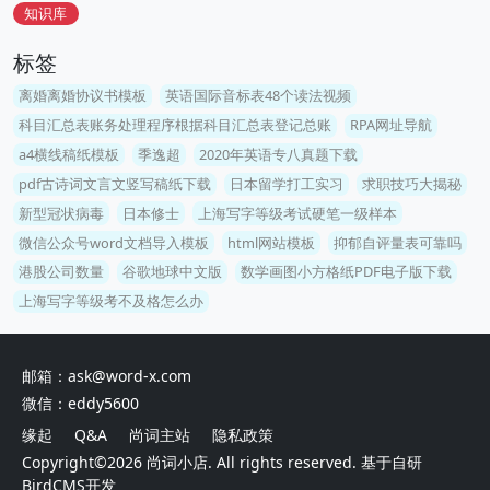
知识库
标签
离婚离婚协议书模板
英语国际音标表48个读法视频
科目汇总表账务处理程序根据科目汇总表登记总账
RPA网址导航
a4横线稿纸模板
季逸超
2020年英语专八真题下载
pdf古诗词文言文竖写稿纸下载
日本留学打工实习
求职技巧大揭秘
新型冠状病毒
日本修士
上海写字等级考试硬笔一级样本
微信公众号word文档导入模板
html网站模板
抑郁自评量表可靠吗
港股公司数量
谷歌地球中文版
数学画图小方格纸PDF电子版下载
上海写字等级考不及格怎么办
邮箱：ask@word-x.com
微信：eddy5600
缘起
Q&A
尚词主站
隐私政策
Copyright©2026
尚词小店
. All rights reserved. 基于自研
BirdCMS
开发