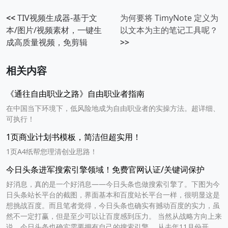
<<
TIV视频生成器-基于文
为何要将 TimyNote 定义为
本/图片/视频素材，一键生
以文本为主的笔记工具呢？
成高质量视频，免剪辑
>>
相关内容
《通往自由职业之路》自由职业者指南
在中国当下环境下，低风险地成为自由职业者的实操方法。超详细、
可执行！
1页商业计划书模板，简洁但超实用！
1页A4纸帮您理清创业思路！
今日头条进军搜索引擎领域！免费官网认证/关键词保护
好消息，真的是一个好消息——今日头条也做搜索引擎了。下图为今
日头条站长平台的截图，界面基本和百度站长平台一样，很明显这是
想挑战百度。而且笔者觉得，今日头条也确实有撼动百度的实力，虽
然不一定打赢，但是至少可以让百度感到压力。 当然从战略方向上来
说，今日头条也确实需要拥有自己的搜索引擎。 从去年11月份开