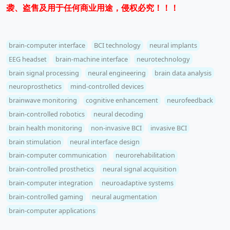
袭、盗售及用于任何商业用途，侵权必究！！！
brain-computer interface
BCI technology
neural implants
EEG headset
brain-machine interface
neurotechnology
brain signal processing
neural engineering
brain data analysis
neuroprosthetics
mind-controlled devices
brainwave monitoring
cognitive enhancement
neurofeedback
brain-controlled robotics
neural decoding
brain health monitoring
non-invasive BCI
invasive BCI
brain stimulation
neural interface design
brain-computer communication
neurorehabilitation
brain-controlled prosthetics
neural signal acquisition
brain-computer integration
neuroadaptive systems
brain-controlled gaming
neural augmentation
brain-computer applications