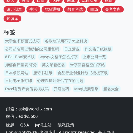
默认
英语
日语
软件
商业
法律法规
数据
设计创意
生活
网站通知
教育考试
职场
参考文库
知识库
标签
大学生求职面试技巧
谷歌地球用不了怎么解决
公司起名可以和别的公司重复吗
日企营业
作文格子纸模板
8 Ball Pool安卓版
wps作文格子怎么打字
上市公司一览
抑郁自评量表 评分
英文邮箱签名
米字回宫格空白字帖
日本求职网站
唐诗书法纸
食品行业创业计划书模板下载
日历电子版打印
心理温度计评估存在的问题
Excel有资产负债表模板吗
开店技巧
Magi搜索引擎
起名大全
邮箱：ask@word-x.com
微信：eddy5600
缘起
Q&A
尚词主站
隐私政策
Copyright©2026
尚词小店
. All rights reserved. 基于自研