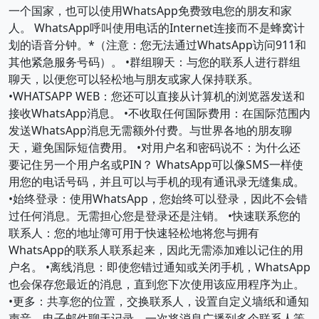
一个国家，也可以使用WhatsApp免费致电您的朋友和家
人。 WhatsApp呼叫使用电话的Internet连接而不是蜂窝计
划的语音分钟。*（注意：您无法通过WhatsApp访问911和
其他紧急服务号码）。 •群组聊天：与您的联系人进行群组
聊天，以便您可以轻松地与朋友或家人保持联系。
•WHATSAPP WEB：您还可以直接从计算机的浏览器发送和
接收WhatsApp消息。 •不收取任何国际费用：在国际范围内
发送WhatsApp消息无需额外付费。与世界各地的朋友聊
天，避免国际短信费用。 •对用户名和密码说不：为什么还
要记住另一个用户名或PIN？ WhatsApp可以像SMS一样使
用您的电话号码，并且可以与手机的现有通讯录无缝集成。
•始终登录：使用WhatsApp，您始终可以登录，因此不会错
过任何消息。无需担心您是登录还是注销。 •快速联系您的
联系人：您的地址簿可用于快速轻松地将您与拥有
WhatsApp的联系人联系起来，因此无需添加难以记住的用
户名。 •离线消息：即使您错过通知或关闭手机，WhatsApp
也会保存您最近的消息，直到您下次使用该应用程序为止。
•更多：共享您的位置，交换联系人，设置自定义墙纸和通知
声音，电子邮件聊天记录，一次将消息广播到多个联系人等