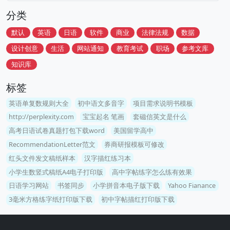
分类
默认
英语
日语
软件
商业
法律法规
数据
设计创意
生活
网站通知
教育考试
职场
参考文库
知识库
标签
英语单复数规则大全
初中语文多音字
项目需求说明书模板
http://perplexity.com
宝宝起名 笔画
套磁信英文是什么
高考日语试卷真题打包下载word
美国留学高中
RecommendationLetter范文
券商研报模板可修改
红头文件发文稿纸样本
汉字描红练习本
小学生数竖式稿纸A4电子打印版
高中字帖练字怎么练有效果
日语学习网站
书签同步
小学拼音本电子版下载
Yahoo Fianance
3毫米方格练字纸打印版下载
初中字帖描红打印版下载