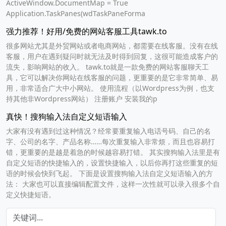
ActiveWindow.DocumentMap = True
Application.TaskPanes(wdTaskPaneForma
强力推荐！好用/免费的网站客服工具tawk.to
很多网站尤其是外贸网站或者电商网站，都需要在线客服。没有在线
客服，用户在遇到疑问时就无法及时得到回复，这很可能造成客户的
流失，影响网站的收入。 tawk.to就是一款免费的网站客服聊天工
具，它可以解决你网站在线客服的问题，更重要的是它非常简单、易
用，非常适合广大中小网站。 使用流程（以Wordpress为例，也支
持其他非Wordpress网站） 注册账户 安装我的p
真快！搜狗输入法自定义短语输入
大家有没有遇到过这种情况？经常要重复输入电话号码、自己的名
字、公司的名字、产品名称……每次重复输入非常烦，而且也容易打
错，更重要的是越是着急的时候越容易打错。 其实搜狗输入法里是有
自定义短语的快捷输入的，设置快捷输入，以后你再打这些重复的短
语的时候会快到飞起。 下面是设置搜狗输入法自定义短语输入的方
法： 大家也可以直接编辑配置文件，这样一次性就可以录入很多个自
定义快捷短语。