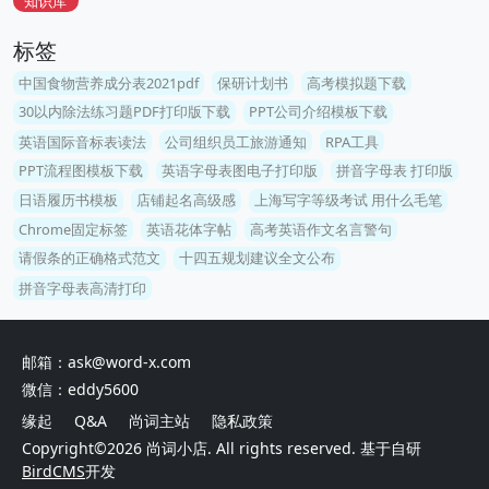
知识库
标签
中国食物营养成分表2021pdf
保研计划书
高考模拟题下载
30以内除法练习题PDF打印版下载
PPT公司介绍模板下载
英语国际音标表读法
公司组织员工旅游通知
RPA工具
PPT流程图模板下载
英语字母表图电子打印版
拼音字母表 打印版
日语履历书模板
店铺起名高级感
上海写字等级考试 用什么毛笔
Chrome固定标签
英语花体字帖
高考英语作文名言警句
请假条的正确格式范文
十四五规划建议全文公布
拼音字母表高清打印
邮箱：ask@word-x.com
微信：eddy5600
缘起
Q&A
尚词主站
隐私政策
Copyright©2026
尚词小店
. All rights reserved. 基于自研
BirdCMS
开发