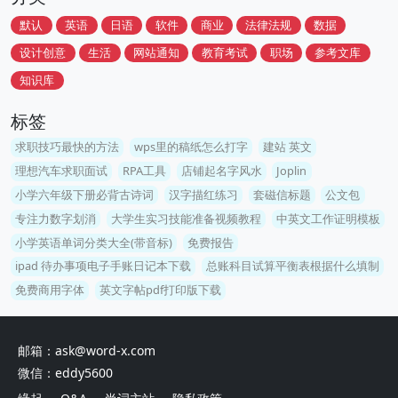
默认
英语
日语
软件
商业
法律法规
数据
设计创意
生活
网站通知
教育考试
职场
参考文库
知识库
标签
求职技巧最快的方法
wps里的稿纸怎么打字
建站 英文
理想汽车求职面试
RPA工具
店铺起名字风水
Joplin
小学六年级下册必背古诗词
汉字描红练习
套磁信标题
公文包
专注力数字划消
大学生实习技能准备视频教程
中英文工作证明模板
小学英语单词分类大全(带音标)
免费报告
ipad 待办事项电子手账日记本下载
总账科目试算平衡表根据什么填制
免费商用字体
英文字帖pdf打印版下载
邮箱：ask@word-x.com
微信：eddy5600