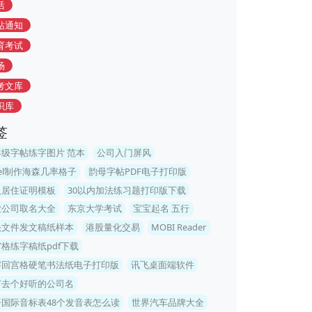
活
站通知
育考试
场
考文库
识库
签
年级字帖练字图片 范本
公司入门屏风
cel制作海森几率格子
韵母字帖PDF电子打印版
人居住证明模板
30以内加法练习题打印版下载
业公司取名大全
东京大学考试
宝宝起名 五行
头文件发文稿纸样本
港股量化交易
MOBI Reader
格练字稿纸pdf下载
字回宫格硬笔书法纸电子打印版
讯飞桌面端软件
何去个好听的公司名
语国际音标表48个发音表怎么读
世界汽车品牌大全