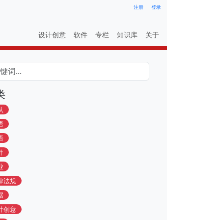
注册
登录
设计创意
软件
专栏
知识库
关于
类
认
语
语
件
业
律法规
据
计创意