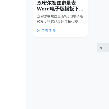
汉密尔顿焦虑量表
Word电子版模板下
载，HAMA心理学焦
汉密尔顿焦虑量表Word电子版
虑程度压力测试
模板，格式已经经过精心校
正，请放心使用。
查看详情
«