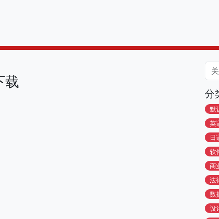
下载
分
默
英
日
软
商
法
数
设