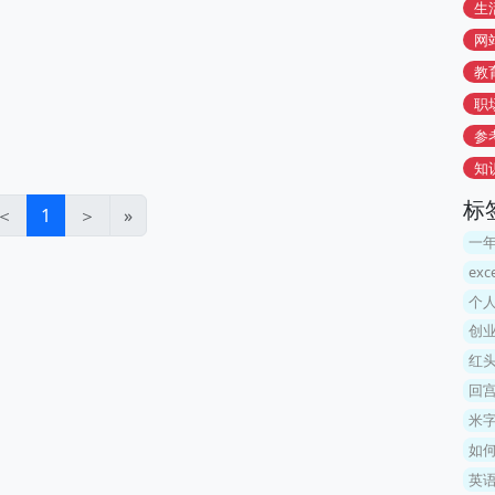
生
网
教
职
参
知
标
＜
1
＞
»
一
ex
个
创
红
回宫
米
如
英