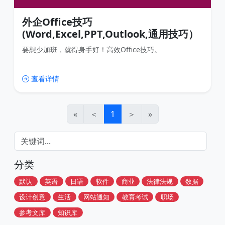
外企Office技巧
(Word,Excel,PPT,Outlook,通用技巧）
要想少加班，就得身手好！高效Office技巧。
查看详情
«
＜
1
＞
»
分类
默认
英语
日语
软件
商业
法律法规
数据
设计创意
生活
网站通知
教育考试
职场
参考文库
知识库