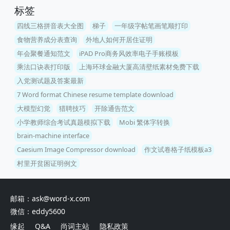
标签
四线三格拼音表大全图
梯子
一年级字帖笔画笔顺打印
食物营养成分表查询
外地人如何开居住证明
年会聚餐通知范文
iPAD Pro商务风效率电子手账模板
乘法口诀表打印版
上海环球金融大厦高清壁纸素材免费下载
入党测试题及答案最新
7 Word format Chinese resume template download
大模型幻觉
猎聘技巧
开除通告范文
小学教师综合考试真题模拟下载
Mobi 繁体字转换
brain-machine interface
Caesium Image Compressor download
作文试卷格子纸模板a3
村里开贫困证明例文
邮箱：ask@word-x.com
微信：eddy5600
缘起
Q&A
尚词主站
隐私政策