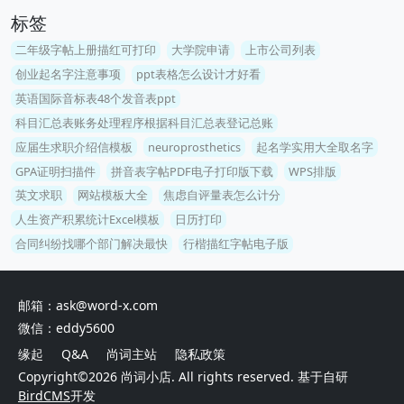
标签
二年级字帖上册描红可打印
大学院申请
上市公司列表
创业起名字注意事项
ppt表格怎么设计才好看
英语国际音标表48个发音表ppt
科目汇总表账务处理程序根据科目汇总表登记总账
应届生求职介绍信模板
neuroprosthetics
起名学实用大全取名字
GPA证明扫描件
拼音表字帖PDF电子打印版下载
WPS排版
英文求职
网站模板大全
焦虑自评量表怎么计分
人生资产积累统计Excel模板
日历打印
合同纠纷找哪个部门解决最快
行楷描红字帖电子版
邮箱：ask@word-x.com
微信：eddy5600
缘起
Q&A
尚词主站
隐私政策
Copyright©2026
尚词小店
. All rights reserved. 基于自研
BirdCMS
开发