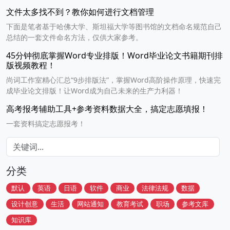
文件太多找不到？教你如何进行文档管理
下面是笔者基于哈佛大学、斯坦福大学等图书馆的文档命名规范自己
总结的一套文件命名方法，仅供大家参考。
45分钟彻底掌握Word专业排版！Word毕业论文书籍期刊排
版视频教程！
尚词工作室精心汇总“9步排版法”，掌握Word高阶操作原理，快速完
成毕业论文排版！让Word成为自己未来的生产力利器！
高考报考辅助工具+参考资料数据大全，搞定志愿填报！
一套资料搞定志愿报考！
分类
默认
英语
日语
软件
商业
法律法规
数据
设计创意
生活
网站通知
教育考试
职场
参考文库
知识库