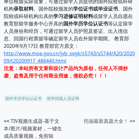
单位根据实际需要，可通过留学人员提供的国外院校或科研
机构
录取材料
、国外院校颁发的
学位证书或毕业证书
、国外
院校或科研机构出具的
学习进修证明材料
或留学人员自愿在
教育部留学服务中心开具的
国外学历学位认证书
等认定留学
人员身份和经历，可通过留学人员护照及签证、出入境信
息、回国行程票据等确定留学人员在外留学期限。 教育部
2020年9月17日 教育部官方原文：
http://www.moe.gov.cn/jyb_xxgk/s5743/s5744/A20/2020
09/t20200917_488440.html
注意：本站所有文章和设计产品均为原创，任何人不得抄
袭、盗售及用于任何商业用途，侵权必究！！！
国外学历学位认证书
留学回国人员证明
<<
TIV视频生成器-基于文
托福最新真题大全！
>>
本/图片/视频素材，一键生
成高质量视频，免剪辑