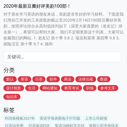
2020年最新豆瓣好评美剧100部！
对于喜欢学习英语的朋友来说，美剧是非常好的学习材料。 下面是我
们用自己开发的工具抓取的截止至2020年2月14日100部豆瓣好评美
剧，按照评论排分从高到低排列如下（深受大家喜爱的《老友记》排
名第一），希望可以帮到大家。 我们不定期更新这个列表，大家可以
收藏我们的网站. 1. 老友记 第十季 9.8 2. 瑞克和莫蒂 第四季 9.8 3.
探险活宝 第十季 9.7 4. 猫和
分类
默认
英语
日语
软件
商业
法律法规
数据
设计创意
生活
网站通知
教育考试
职场
参考文库
知识库
标签
利润表模板2021年
英语字母表图电子打印版
上市公司财报
日语50音图
日语单词PDF
英语16种时态总结
港股公司市值排名