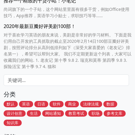
推荐一个精致的干货小站：小笔记
尚词旗下的一个子站，这个网站里里面有很多干货，例如Office使用
技巧，App推荐，英语学习小贴士，求职技巧等等……
2020年最新豆瓣好评美剧100部！
对于喜欢学习英语的朋友来说，美剧是非常好的学习材料。 下面是我
们用自己开发的工具抓取的截止至2020年2月14日100部豆瓣好评美
剧，按照评论排分从高到低排列如下（深受大家喜爱的《老友记》排
名第一），希望可以帮到大家。 我们不定期更新这个列表，大家可以
收藏我们的网站. 1. 老友记 第十季 9.8 2. 瑞克和莫蒂 第四季 9.8 3.
探险活宝 第十季 9.7 4. 猫和
分类
默认
英语
日语
软件
商业
法律法规
数据
设计创意
生活
网站通知
教育考试
职场
参考文库
知识库