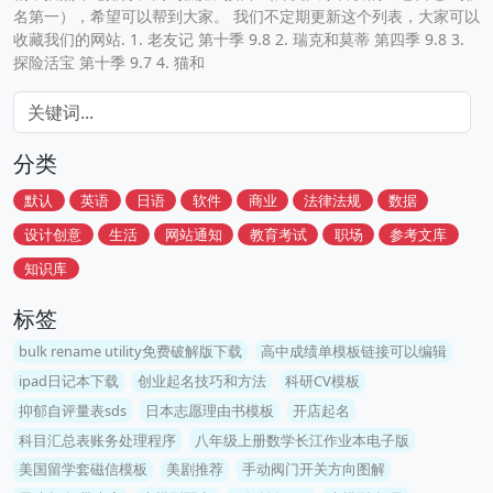
名第一），希望可以帮到大家。 我们不定期更新这个列表，大家可以
收藏我们的网站. 1. 老友记 第十季 9.8 2. 瑞克和莫蒂 第四季 9.8 3.
探险活宝 第十季 9.7 4. 猫和
分类
默认
英语
日语
软件
商业
法律法规
数据
设计创意
生活
网站通知
教育考试
职场
参考文库
知识库
标签
bulk rename utility免费破解版下载
高中成绩单模板链接可以编辑
ipad日记本下载
创业起名技巧和方法
科研CV模板
抑郁自评量表sds
日本志愿理由书模板
开店起名
科目汇总表账务处理程序
八年级上册数学长江作业本电子版
美国留学套磁信模板
美剧推荐
手动阀门开关方向图解