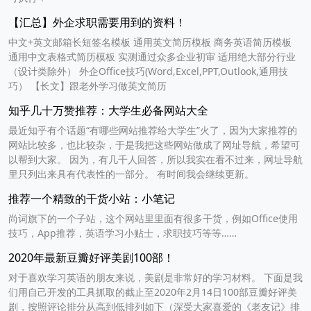
【汇总】外企求职需要用到的资料！
中文+英文邮箱长短签名模板 通用英文简历模板 商务英语简历模板
通用中文表格式简历模板 实测通过众多企业初审 适用绝大部分行业
（设计类除外） 外企Office技巧(Word,Excel,PPT,Outlook,通用技
巧） 【长文】跟老外学习做英文简历
知乎几十万赞推荐：大学生必备网站大全
最近知乎有个话题“有哪些网站推荐给大学生”火了，因为大家推荐的
网站比较多，也比较杂，于是我把这些网站做成了网址导航，希望可
以帮到大家。 因为，有几千人回答，所以我实在看不过来，网址导航
里只列出来具有代表性的一部分。 有时间我会继续更新。
推荐一个精致的干货小站：小笔记
尚词旗下的一个子站，这个网站里里面有很多干货，例如Office使用
技巧，App推荐，英语学习小贴士，求职技巧等等……
2020年最新豆瓣好评美剧100部！
对于喜欢学习英语的朋友来说，美剧是非常好的学习材料。 下面是我
们用自己开发的工具抓取的截止至2020年2月14日100部豆瓣好评美
剧，按照评论排分从高到低排列如下（深受大家喜爱的《老友记》排